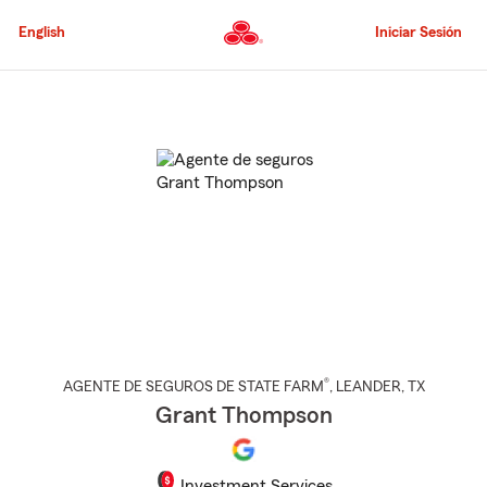
Pasar
al
English
Iniciar Sesión
contenido
principal
Comienzo
del
contenido
principal
®
AGENTE DE SEGUROS DE STATE FARM
,
LEANDER
, TX
Grant Thompson
Investment Services