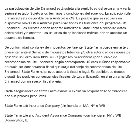
La participación de Life Enhanced está sujeta a la elegibilidad del programa y varía
según el estado. Sujeto a los términos y condiciones del acuerdo. La aplicación Life
Enhanced está disponible para Android e iOS. Es posible que se requiera un
dispositivo móvil iOS o Android para usar todas las funciones del programa Life
Enhanced. Los clientes deben aceptar autorizar a State Farm a recopilar datos
sobre salud y bienestar. Los usuarios de aplicaciones móviles deben aceptar un
acuerdo de licencia.
De conformidad con la ley de impuestos pertinente, State Farm puede enviarte y
presentar ante el Servicio de Impuestos Internos y/u otra autoridad de impuestos
aplicable un Formulario 1099-MISC (ingresos misceláneos) por el canje de
recompensas de Life Enhanced, según corresponda. Tú eres el único responsable
de cualquier consecuencia fiscal que surja del canje de recompensas de Life
Enhanced. State Farm no provee asesoría fiscal ni legal. Es posible que desees
discutir las posibles consecuencias fiscales de tu participación en el programa Life
Enhanced con un asesor fiscal o legal.
Cada aseguradora de State Farm asume la exclusiva responsabilidad financiera
por sus propios productos.
State Farm Life Insurance Company (sin licencia en MA, NY ni WI)
State Farm Life and Accident Assurance Company (con licencia en NY y WI)
Bloomington, IL