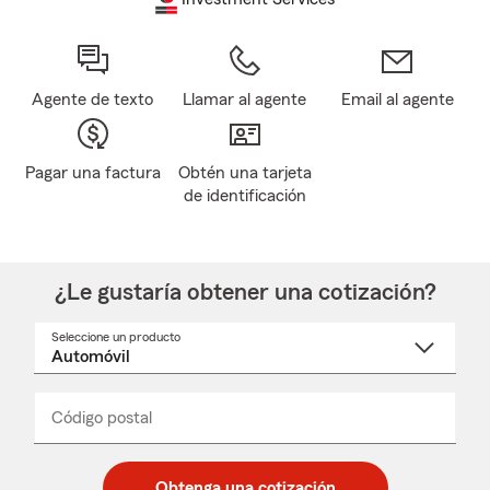
Agente de texto
Llamar al agente
Email al agente
Pagar una factura
Obtén una tarjeta
de identificación
¿Le gustaría obtener una cotización?
Seleccione un producto
Seleccione
un
nombre
de
producto
del
Código postal
Ingresa
Ingresa
_____
menú
un
un
desplegable
código
código
postal
postal
Obtenga una cotización