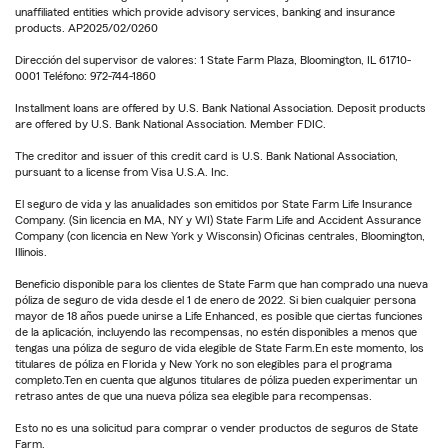
unaffiliated entities which provide advisory services, banking and insurance
products. AP2025/02/0260
Dirección del supervisor de valores: 1 State Farm Plaza, Bloomington, IL 61710-
0001 Teléfono: 972-744-1860
Installment loans are offered by U.S. Bank National Association. Deposit products
are offered by U.S. Bank National Association. Member FDIC.
The creditor and issuer of this credit card is U.S. Bank National Association,
pursuant to a license from Visa U.S.A. Inc.
El seguro de vida y las anualidades son emitidos por State Farm Life Insurance
Company. (Sin licencia en MA, NY y WI) State Farm Life and Accident Assurance
Company (con licencia en New York y Wisconsin) Oficinas centrales, Bloomington,
Illinois.
Beneficio disponible para los clientes de State Farm que han comprado una nueva
póliza de seguro de vida desde el 1 de enero de 2022. Si bien cualquier persona
mayor de 18 años puede unirse a Life Enhanced, es posible que ciertas funciones
de la aplicación, incluyendo las recompensas, no estén disponibles a menos que
tengas una póliza de seguro de vida elegible de State Farm.En este momento, los
titulares de póliza en Florida y New York no son elegibles para el programa
completo.Ten en cuenta que algunos titulares de póliza pueden experimentar un
retraso antes de que una nueva póliza sea elegible para recompensas.
Esto no es una solicitud para comprar o vender productos de seguros de State
Farm.