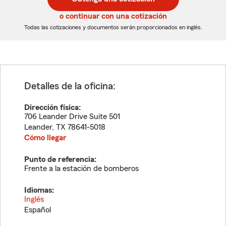
de
de
5
5
o continuar con una cotización
dígitos
dígitos
Todas las cotizaciones y documentos serán proporcionados en inglés.
Detalles de la oficina:
Dirección física:
706 Leander Drive Suite 501
Leander
,
TX
78641-5018
Cómo llegar
Punto de referencia:
Frente a la estación de bomberos
Idiomas:
Inglés
Español